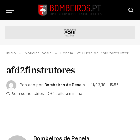
Início
»
Notícias locais
»
Penela – 2º Curso de Instrutores Internos concluído
afd2finstrutores
Postado por:
Bombeiros de Penela
11/03/18 - 15:56
Sem comentários
1 Leitura mínima
Bombeiros de Penela