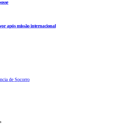
osse
or após missão internacional
ância de Socorro
a