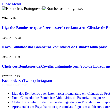
Close Menu
What's Hot
Liga dos Bombeiros quer fazer nascer licenciatura em Ciências de Pr
23/07/26 - 22:31
Novo Comando dos Bombeiros Voluntários de Esmoriz toma posse
20/07/26 - 11:09
Chefe dos Bombeiros da Covilhã distinguido com Voto de Louvor apó
17/07/26 - 0:13
Facebook
X (Twitter)
Instagram
Últimas Notícias
Liga dos Bombeiros quer fazer nascer licenciatura em Ciências de Pro
Novo Comando dos Bombeiros Voluntários de Esmoriz toma posse
Chefe dos Bombeiros da Covilhã distinguido com Voto de Louvor após
Apresentado em Espanha robot que combate fogos em ambientes extr