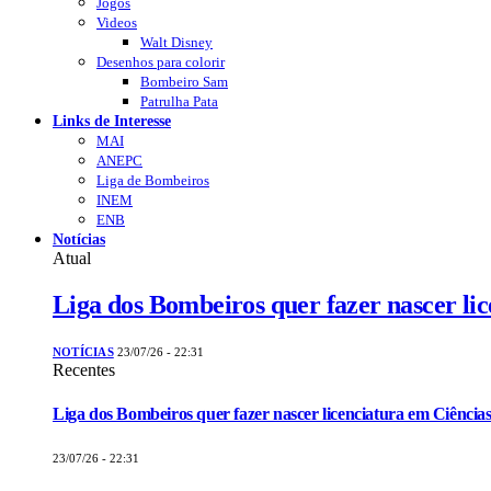
Jogos
Videos
Walt Disney
Desenhos para colorir
Bombeiro Sam
Patrulha Pata
Links de Interesse
MAI
ANEPC
Liga de Bombeiros
INEM
ENB
Notícias
Atual
Liga dos Bombeiros quer fazer nascer li
NOTÍCIAS
23/07/26 - 22:31
Recentes
Liga dos Bombeiros quer fazer nascer licenciatura em Ciências
23/07/26 - 22:31