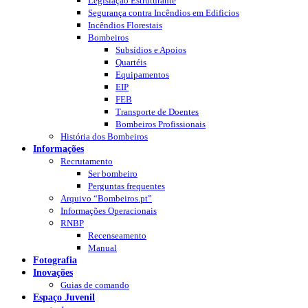
Legislação Estruturante
Segurança contra Incêndios em Edificios
Incêndios Florestais
Bombeiros
Subsídios e Apoios
Quartéis
Equipamentos
EIP
FEB
Transporte de Doentes
Bombeiros Profissionais
História dos Bombeiros
Informações
Recrutamento
Ser bombeiro
Perguntas frequentes
Arquivo “Bombeiros.pt”
Informações Operacionais
RNBP
Recenseamento
Manual
Fotografia
Inovações
Guias de comando
Espaço Juvenil