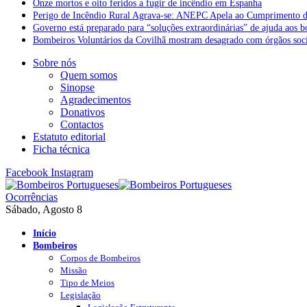
Onze mortos e oito feridos a fugir de incêndio em Espanha
Perigo de Incêndio Rural Agrava-se: ANEPC Apela ao Cumprimento d
Governo está preparado para “soluções extraordinárias” de ajuda aos 
Bombeiros Voluntários da Covilhã mostram desagrado com órgãos socia
Sobre nós
Quem somos
Sinopse
Agradecimentos
Donativos
Contactos
Estatuto editorial
Ficha técnica
Facebook
Instagram
Ocorrências
Sábado, Agosto 8
Início
Bombeiros
Corpos de Bombeiros
Missão
Tipo de Meios
Legislação