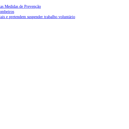
as Medidas de Prevenção
bombeiros
is e pretendem suspender trabalho voluntário