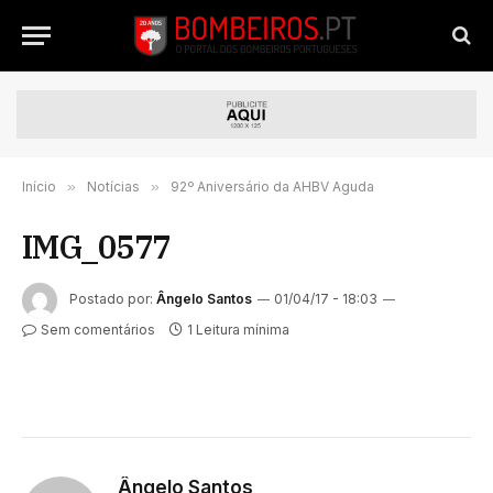
Início
»
Notícias
»
92º Aniversário da AHBV Aguda
IMG_0577
Postado por:
Ângelo Santos
01/04/17 - 18:03
Sem comentários
1 Leitura mínima
Ângelo Santos