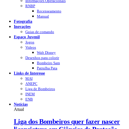
Informações Operacionais
RNBP
Recenseamento
Manual
Fotografia
Inovações
Guias de comando
Espaço Juvenil
Jogos
Videos
Walt Disney
Desenhos para colorir
Bombeiro Sam
Patrulha Pata
Links de Interesse
MAI
ANEPC
Liga de Bombeiros
INEM
ENB
Notícias
Atual
Liga dos Bombeiros quer fazer nascer