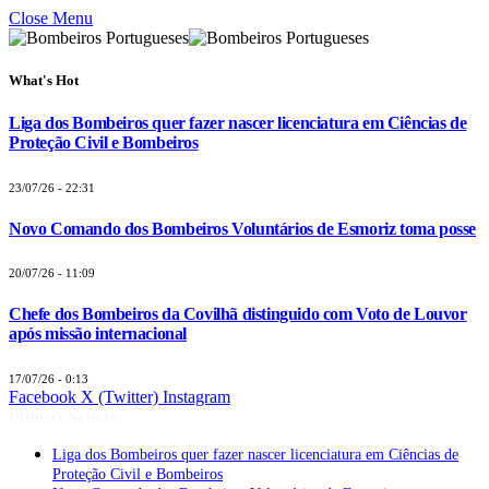
Close Menu
What's Hot
Liga dos Bombeiros quer fazer nascer licenciatura em Ciências de
Proteção Civil e Bombeiros
23/07/26 - 22:31
Novo Comando dos Bombeiros Voluntários de Esmoriz toma posse
20/07/26 - 11:09
Chefe dos Bombeiros da Covilhã distinguido com Voto de Louvor
após missão internacional
17/07/26 - 0:13
Facebook
X (Twitter)
Instagram
Últimas Notícias
Liga dos Bombeiros quer fazer nascer licenciatura em Ciências de
Proteção Civil e Bombeiros