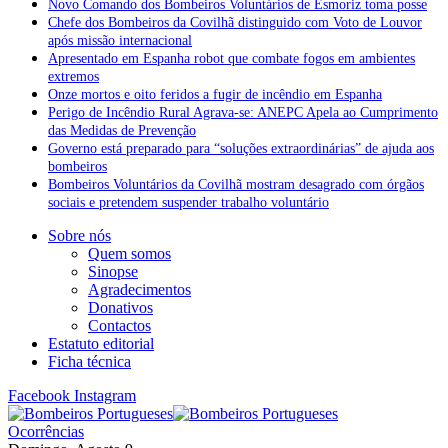
Novo Comando dos Bombeiros Voluntários de Esmoriz toma posse
Chefe dos Bombeiros da Covilhã distinguido com Voto de Louvor
após missão internacional
Apresentado em Espanha robot que combate fogos em ambientes
extremos
Onze mortos e oito feridos a fugir de incêndio em Espanha
Perigo de Incêndio Rural Agrava-se: ANEPC Apela ao Cumprimento
das Medidas de Prevenção
Governo está preparado para “soluções extraordinárias” de ajuda aos
bombeiros
Bombeiros Voluntários da Covilhã mostram desagrado com órgãos
sociais e pretendem suspender trabalho voluntário
Sobre nós
Quem somos
Sinopse
Agradecimentos
Donativos
Contactos
Estatuto editorial
Ficha técnica
Facebook
Instagram
Ocorrências