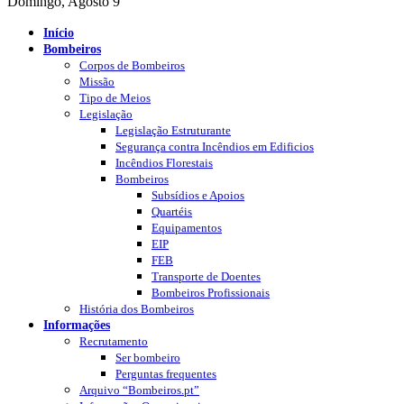
Domingo, Agosto 9
Início
Bombeiros
Corpos de Bombeiros
Missão
Tipo de Meios
Legislação
Legislação Estruturante
Segurança contra Incêndios em Edificios
Incêndios Florestais
Bombeiros
Subsídios e Apoios
Quartéis
Equipamentos
EIP
FEB
Transporte de Doentes
Bombeiros Profissionais
História dos Bombeiros
Informações
Recrutamento
Ser bombeiro
Perguntas frequentes
Arquivo “Bombeiros.pt”