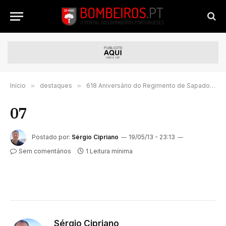
Início
»
destaques
»
618 Aniversário do Regimento de Sapadores de Lisboa
07
Postado por:
Sérgio Cipriano
19/05/13 - 23:13
Sem comentários
1 Leitura mínima
Sérgio Cipriano