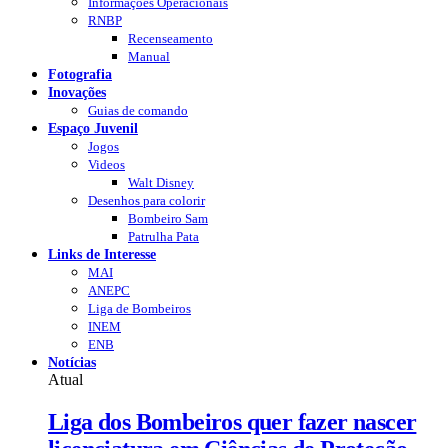
Informações Operacionais
RNBP
Recenseamento
Manual
Fotografia
Inovações
Guias de comando
Espaço Juvenil
Jogos
Videos
Walt Disney
Desenhos para colorir
Bombeiro Sam
Patrulha Pata
Links de Interesse
MAI
ANEPC
Liga de Bombeiros
INEM
ENB
Notícias
Atual
Liga dos Bombeiros quer fazer nascer