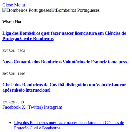
Close Menu
What's Hot
Liga dos Bombeiros quer fazer nascer licenciatura em Ciências de
Proteção Civil e Bombeiros
23/07/26 - 22:31
Novo Comando dos Bombeiros Voluntários de Esmoriz toma posse
20/07/26 - 11:09
Chefe dos Bombeiros da Covilhã distinguido com Voto de Louvor
após missão internacional
17/07/26 - 0:13
Facebook
X (Twitter)
Instagram
Últimas Notícias
Liga dos Bombeiros quer fazer nascer licenciatura em Ciências de
Proteção Civil e Bombeiros