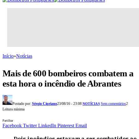
Início
»
Notícias
Mais de 600 bombeiros combatem a
esta hora o incêndio de Abrantes
Postado por:
Sérgio Cipriano
23/08/16 - 23:08
Sem comentários
2
NOTÍCIAS
Leitura mínima
Partilhar
Facebook
Twitter
LinkedIn
Pinterest
Email
Dois incêndios estavam a ser combatidos ao