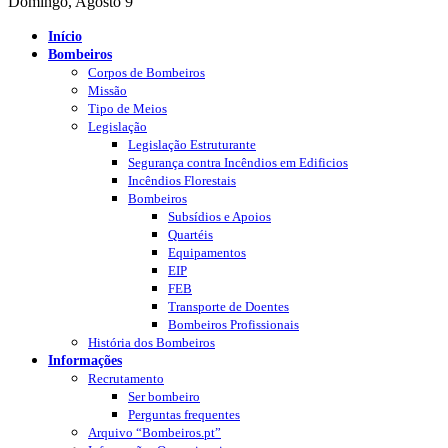
Domingo, Agosto 9
Início
Bombeiros
Corpos de Bombeiros
Missão
Tipo de Meios
Legislação
Legislação Estruturante
Segurança contra Incêndios em Edificios
Incêndios Florestais
Bombeiros
Subsídios e Apoios
Quartéis
Equipamentos
EIP
FEB
Transporte de Doentes
Bombeiros Profissionais
História dos Bombeiros
Informações
Recrutamento
Ser bombeiro
Perguntas frequentes
Arquivo “Bombeiros.pt”