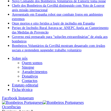
Novo Comando dos Bombeiros Voluntários de Esmoriz toma posse
Chefe dos Bombeiros da Covilhã distinguido com Voto de Louvor
após missão internacional
Apresentado em Espanha robot que combate fogos em ambientes
extremos
Onze mortos e oito feridos a fugir de incêndio em Espanha
Perigo de Incêndio Rural Agrava-se: ANEPC Apela ao Cumprimento
das Medidas de Prevenção
Governo está preparado para “soluções extraordinárias” de ajuda aos
bombeiros
Bombeiros Voluntários da Covilhã mostram desagrado com órgãos
sociais e pretendem suspender trabalho voluntário
Sobre nós
Quem somos
Sinopse
Agradecimentos
Donativos
Contactos
Estatuto editorial
Ficha técnica
Facebook
Instagram
Ocorrências