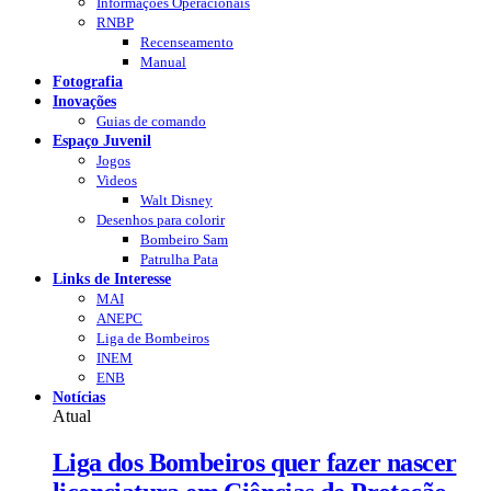
Informações Operacionais
RNBP
Recenseamento
Manual
Fotografia
Inovações
Guias de comando
Espaço Juvenil
Jogos
Videos
Walt Disney
Desenhos para colorir
Bombeiro Sam
Patrulha Pata
Links de Interesse
MAI
ANEPC
Liga de Bombeiros
INEM
ENB
Notícias
Atual
Liga dos Bombeiros quer fazer nascer