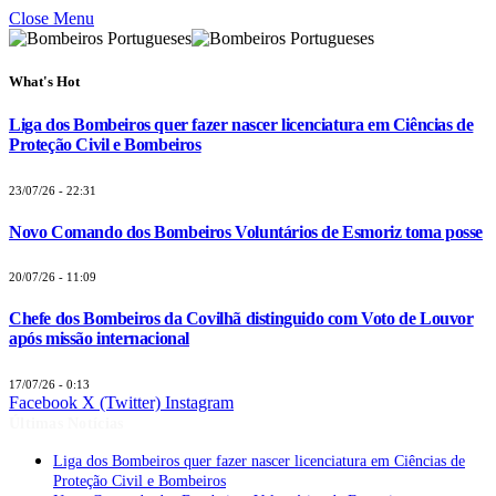
Close Menu
What's Hot
Liga dos Bombeiros quer fazer nascer licenciatura em Ciências de
Proteção Civil e Bombeiros
23/07/26 - 22:31
Novo Comando dos Bombeiros Voluntários de Esmoriz toma posse
20/07/26 - 11:09
Chefe dos Bombeiros da Covilhã distinguido com Voto de Louvor
após missão internacional
17/07/26 - 0:13
Facebook
X (Twitter)
Instagram
Últimas Notícias
Liga dos Bombeiros quer fazer nascer licenciatura em Ciências de
Proteção Civil e Bombeiros