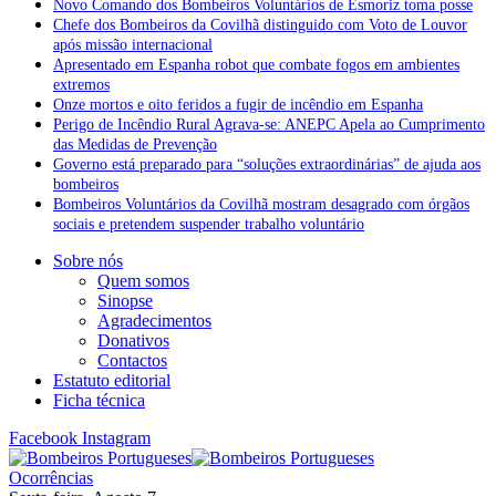
Novo Comando dos Bombeiros Voluntários de Esmoriz toma posse
Chefe dos Bombeiros da Covilhã distinguido com Voto de Louvor
após missão internacional
Apresentado em Espanha robot que combate fogos em ambientes
extremos
Onze mortos e oito feridos a fugir de incêndio em Espanha
Perigo de Incêndio Rural Agrava-se: ANEPC Apela ao Cumprimento
das Medidas de Prevenção
Governo está preparado para “soluções extraordinárias” de ajuda aos
bombeiros
Bombeiros Voluntários da Covilhã mostram desagrado com órgãos
sociais e pretendem suspender trabalho voluntário
Sobre nós
Quem somos
Sinopse
Agradecimentos
Donativos
Contactos
Estatuto editorial
Ficha técnica
Facebook
Instagram
Ocorrências