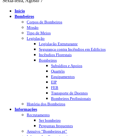
Sexta-feira, Agosto 7
Início
Bombeiros
Corpos de Bombeiros
Missão
Tipo de Meios
Legislação
Legislação Estruturante
Segurança contra Incêndios em Edificios
Incêndios Florestais
Bombeiros
Subsídios e Apoios
Quartéis
Equipamentos
EIP
FEB
Transporte de Doentes
Bombeiros Profissionais
História dos Bombeiros
Informações
Recrutamento
Ser bombeiro
Perguntas frequentes
Arquivo “Bombeiros.pt”