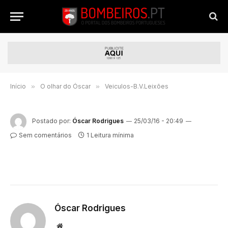
Início
»
O olhar do Óscar
»
Veiculos-B.V.Leixões
Postado por:
Óscar Rodrigues
25/03/16 - 20:49
Sem comentários
1 Leitura mínima
Óscar Rodrigues
Website