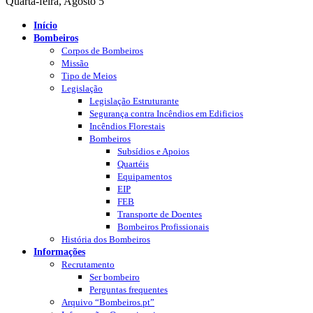
Quarta-feira, Agosto 5
Início
Bombeiros
Corpos de Bombeiros
Missão
Tipo de Meios
Legislação
Legislação Estruturante
Segurança contra Incêndios em Edificios
Incêndios Florestais
Bombeiros
Subsídios e Apoios
Quartéis
Equipamentos
EIP
FEB
Transporte de Doentes
Bombeiros Profissionais
História dos Bombeiros
Informações
Recrutamento
Ser bombeiro
Perguntas frequentes
Arquivo “Bombeiros.pt”