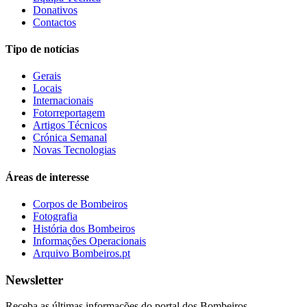
Donativos
Contactos
Tipo de notícias
Gerais
Locais
Internacionais
Fotorreportagem
Artigos Técnicos
Crónica Semanal
Novas Tecnologias
Áreas de interesse
Corpos de Bombeiros
Fotografia
História dos Bombeiros
Informações Operacionais
Arquivo Bombeiros.pt
Newsletter
Receba as últimas informações do portal dos Bombeiros