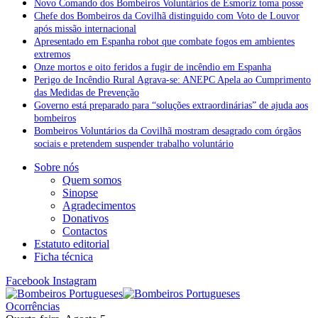
Novo Comando dos Bombeiros Voluntários de Esmoriz toma posse
Chefe dos Bombeiros da Covilhã distinguido com Voto de Louvor
após missão internacional
Apresentado em Espanha robot que combate fogos em ambientes
extremos
Onze mortos e oito feridos a fugir de incêndio em Espanha
Perigo de Incêndio Rural Agrava-se: ANEPC Apela ao Cumprimento
das Medidas de Prevenção
Governo está preparado para “soluções extraordinárias” de ajuda aos
bombeiros
Bombeiros Voluntários da Covilhã mostram desagrado com órgãos
sociais e pretendem suspender trabalho voluntário
Sobre nós
Quem somos
Sinopse
Agradecimentos
Donativos
Contactos
Estatuto editorial
Ficha técnica
Facebook
Instagram
Ocorrências