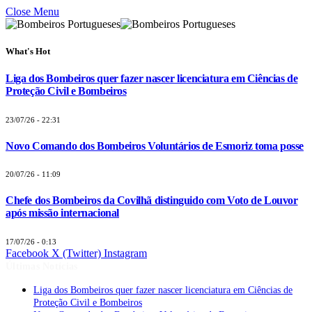
Close Menu
What's Hot
Liga dos Bombeiros quer fazer nascer licenciatura em Ciências de
Proteção Civil e Bombeiros
23/07/26 - 22:31
Novo Comando dos Bombeiros Voluntários de Esmoriz toma posse
20/07/26 - 11:09
Chefe dos Bombeiros da Covilhã distinguido com Voto de Louvor
após missão internacional
17/07/26 - 0:13
Facebook
X (Twitter)
Instagram
Últimas Notícias
Liga dos Bombeiros quer fazer nascer licenciatura em Ciências de
Proteção Civil e Bombeiros