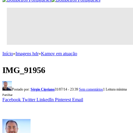
Início
»
Imagens hdr
»
Kamov em atuação
IMG_91956
Postado por:
Sérgio Cipriano
31/07/14 - 23:39
Sem comentários
1 Leitura mínima
Partilhar
Facebook
Twitter
LinkedIn
Pinterest
Email