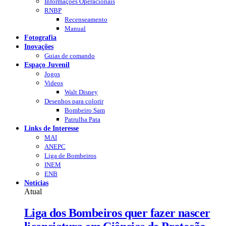
Informações Operacionais
RNBP
Recenseamento
Manual
Fotografia
Inovações
Guias de comando
Espaço Juvenil
Jogos
Videos
Walt Disney
Desenhos para colorir
Bombeiro Sam
Patrulha Pata
Links de Interesse
MAI
ANEPC
Liga de Bombeiros
INEM
ENB
Notícias
Atual
Liga dos Bombeiros quer fazer nascer