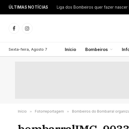
ÚLTIMAS NOTÍCIAS
Facebook
Instagram
Sexta-feira, Agosto 7
Início
Bombeiros
In
Início
»
Fotorreportagem
»
Bombeiros do Bombarral organiz