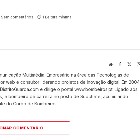
3
Sem comentários
1 Leitura mínima
Website
Facebook
X
(Twi
municação Multimédia. Empresário na área das Tecnologias de
 web e consultor liderando projetos de inovação digital. Em 2004
stritoGuarda.com e dirige o portal www.bombeiros.pt. Ligado aos
s, é bombeiro de carreira no posto de Subchefe, acumulando
nte do Corpo de Bombeiros.
IONAR COMENTÁRIO