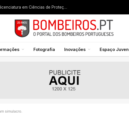
Liga dos Bombeiros quer fazer nascer licenciatura em Ciências de Proteção Civil e Bombeiros
formações
Fotografia
Inovações
Espaço Juveni
am simulacro.