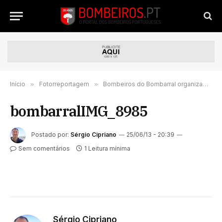
Início
»
Fotorreportagem
»
Bombeiros do Bombarral organizam simulacro.
bombarralIMG_8985
Postado por:
Sérgio Cipriano
25/06/13 - 20:39
Sem comentários
1 Leitura mínima
Sérgio Cipriano