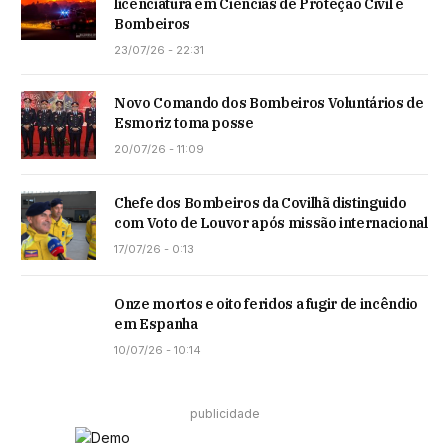
licenciatura em Ciências de Proteção Civil e
Bombeiros
23/07/26 - 22:31
Novo Comando dos Bombeiros Voluntários de
Esmoriz toma posse
20/07/26 - 11:09
Chefe dos Bombeiros da Covilhã distinguido
com Voto de Louvor após missão internacional
17/07/26 - 0:13
Onze mortos e oito feridos a fugir de incêndio
em Espanha
10/07/26 - 10:14
publicidade