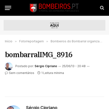
Início
»
Fotorreportagem
»
Bombeiros do Bombarral organizam simulacro.
bombarralIMG_8916
Postado por:
Sérgio Cipriano
25/06/13 - 20:48
Sem comentários
1 Leitura mínima
Sérgio Cipriano