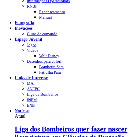
Informações Operacionais
RNBP
Recenseamento
Manual
Fotografia
Inovações
Guias de comando
Espaço Juvenil
Jogos
Videos
Walt Disney
Desenhos para colorir
Bombeiro Sam
Patrulha Pata
Links de Interesse
MAI
ANEPC
Liga de Bombeiros
INEM
ENB
Notícias
Atual
Liga dos Bombeiros quer fazer nascer