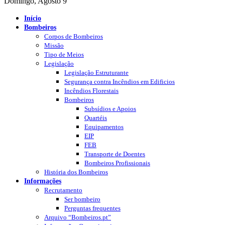
Domingo, Agosto 9
Início
Bombeiros
Corpos de Bombeiros
Missão
Tipo de Meios
Legislação
Legislação Estruturante
Segurança contra Incêndios em Edificios
Incêndios Florestais
Bombeiros
Subsídios e Apoios
Quartéis
Equipamentos
EIP
FEB
Transporte de Doentes
Bombeiros Profissionais
História dos Bombeiros
Informações
Recrutamento
Ser bombeiro
Perguntas frequentes
Arquivo “Bombeiros.pt”