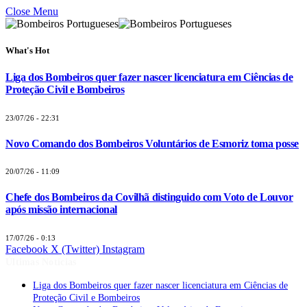
Close Menu
What's Hot
Liga dos Bombeiros quer fazer nascer licenciatura em Ciências de
Proteção Civil e Bombeiros
23/07/26 - 22:31
Novo Comando dos Bombeiros Voluntários de Esmoriz toma posse
20/07/26 - 11:09
Chefe dos Bombeiros da Covilhã distinguido com Voto de Louvor
após missão internacional
17/07/26 - 0:13
Facebook
X (Twitter)
Instagram
Últimas Notícias
Liga dos Bombeiros quer fazer nascer licenciatura em Ciências de
Proteção Civil e Bombeiros