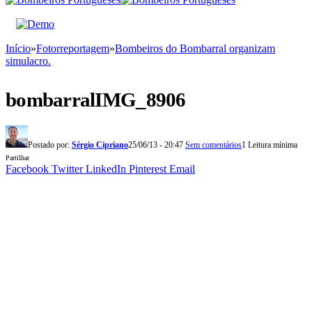
Início
»
Fotorreportagem
»
Bombeiros do Bombarral organizam
simulacro.
bombarralIMG_8906
Postado por:
Sérgio Cipriano
25/06/13 - 20:47
Sem comentários
1 Leitura mínima
Partilhar
Facebook
Twitter
LinkedIn
Pinterest
Email