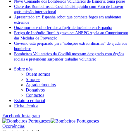
Novo Comando dos Bombeiros Voluntários de Esmoriz toma posse
Chefe dos Bombeiros da Covilhã distinguido com Voto de Louvor
após missão internacional
Apresentado em Espanha robot que combate fogos em ambientes
extremos
Onze mortos e oito feridos a fugir de incêndio em Espanha
Perigo de Incêndio Rural Agrava-se: ANEPC Apela ao Cumprimento
das Medidas de Prevenção
Governo está preparado para “soluções extraordinárias” de ajuda aos
bombeiros
Bombeiros Voluntários da Covilhã mostram desagrado com órgãos
sociais e pretendem suspender trabalho voluntário
Sobre nós
Quem somos
Sinopse
Agradecimentos
Donativos
Contactos
Estatuto editorial
Ficha técnica
Facebook
Instagram
Ocorrências