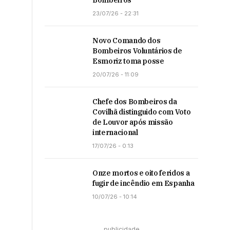
Bombeiros
23/07/26 - 22:31
Novo Comando dos
Bombeiros Voluntários de
Esmoriz toma posse
20/07/26 - 11:09
Chefe dos Bombeiros da
Covilhã distinguido com Voto
de Louvor após missão
internacional
17/07/26 - 0:13
Onze mortos e oito feridos a
fugir de incêndio em Espanha
10/07/26 - 10:14
publicidade