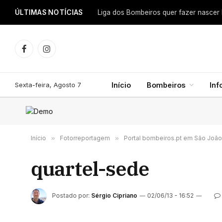
ÚLTIMAS NOTÍCIAS
Facebook
Instagram
Sexta-feira, Agosto 7
Início
Bombeiros
In
Início
»
Fotorreportagem
»
Portal bombeiros.pt em São João
quartel-sede
Postado por:
Sérgio Cipriano
02/06/13 - 16:52