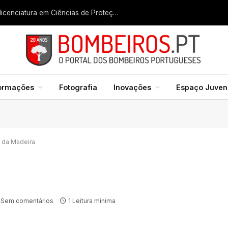
Liga dos Bombeiros quer fazer nascer licenciatura em Ciências de Proteção Civil e Bombeiros
formações
Fotografia
Inovações
Espaço Juveni
 da Madeira
Sem comentários
1 Leitura mínima