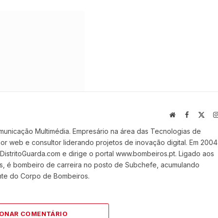
Website
Facebook
X
(Twi
municação Multimédia. Empresário na área das Tecnologias de
 web e consultor liderando projetos de inovação digital. Em 2004
stritoGuarda.com e dirige o portal www.bombeiros.pt. Ligado aos
s, é bombeiro de carreira no posto de Subchefe, acumulando
nte do Corpo de Bombeiros.
IONAR COMENTÁRIO