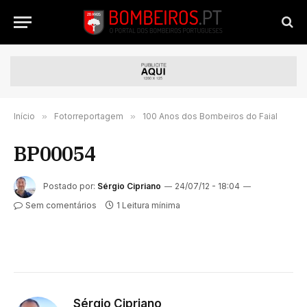
Início
»
Fotorreportagem
»
100 Anos dos Bombeiros do Faial
BP00054
Postado por:
Sérgio Cipriano
24/07/12 - 18:04
Sem comentários
1 Leitura mínima
Sérgio Cipriano