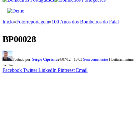
Início
»
Fotorreportagem
»
100 Anos dos Bombeiros do Faial
BP00028
Postado por:
Sérgio Cipriano
24/07/12 - 18:03
Sem comentários
1 Leitura mínima
Partilhar
Facebook
Twitter
LinkedIn
Pinterest
Email