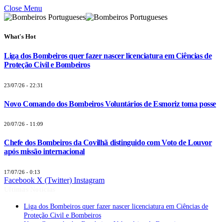
Close Menu
What's Hot
Liga dos Bombeiros quer fazer nascer licenciatura em Ciências de
Proteção Civil e Bombeiros
23/07/26 - 22:31
Novo Comando dos Bombeiros Voluntários de Esmoriz toma posse
20/07/26 - 11:09
Chefe dos Bombeiros da Covilhã distinguido com Voto de Louvor
após missão internacional
17/07/26 - 0:13
Facebook
X (Twitter)
Instagram
Últimas Notícias
Liga dos Bombeiros quer fazer nascer licenciatura em Ciências de
Proteção Civil e Bombeiros