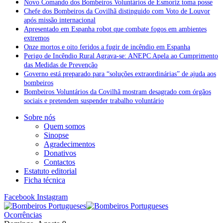
Novo Comando dos Bombeiros Voluntários de Esmoriz toma posse
Chefe dos Bombeiros da Covilhã distinguido com Voto de Louvor
após missão internacional
Apresentado em Espanha robot que combate fogos em ambientes
extremos
Onze mortos e oito feridos a fugir de incêndio em Espanha
Perigo de Incêndio Rural Agrava-se: ANEPC Apela ao Cumprimento
das Medidas de Prevenção
Governo está preparado para “soluções extraordinárias” de ajuda aos
bombeiros
Bombeiros Voluntários da Covilhã mostram desagrado com órgãos
sociais e pretendem suspender trabalho voluntário
Sobre nós
Quem somos
Sinopse
Agradecimentos
Donativos
Contactos
Estatuto editorial
Ficha técnica
Facebook
Instagram
Ocorrências