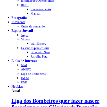
Informações Operacionais
RNBP
Recenseamento
Manual
Fotografia
Inovações
Guias de comando
Espaço Juvenil
Jogos
Videos
Walt Disney
Desenhos para colorir
Bombeiro Sam
Patrulha Pata
Links de Interesse
MAI
ANEPC
Liga de Bombeiros
INEM
ENB
Notícias
Atual
Liga dos Bombeiros quer fazer nascer