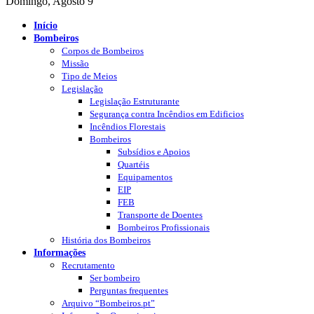
Domingo, Agosto 9
Início
Bombeiros
Corpos de Bombeiros
Missão
Tipo de Meios
Legislação
Legislação Estruturante
Segurança contra Incêndios em Edificios
Incêndios Florestais
Bombeiros
Subsídios e Apoios
Quartéis
Equipamentos
EIP
FEB
Transporte de Doentes
Bombeiros Profissionais
História dos Bombeiros
Informações
Recrutamento
Ser bombeiro
Perguntas frequentes
Arquivo “Bombeiros.pt”