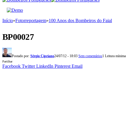
Início
»
Fotorreportagem
»
100 Anos dos Bombeiros do Faial
BP00027
Postado por:
Sérgio Cipriano
24/07/12 - 18:03
Sem comentários
1 Leitura mínima
Partilhar
Facebook
Twitter
LinkedIn
Pinterest
Email