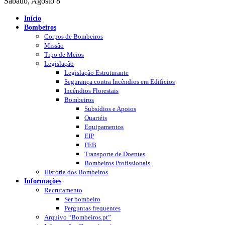
Sábado, Agosto 8
Início
Bombeiros
Corpos de Bombeiros
Missão
Tipo de Meios
Legislação
Legislação Estruturante
Segurança contra Incêndios em Edificios
Incêndios Florestais
Bombeiros
Subsídios e Apoios
Quartéis
Equipamentos
EIP
FEB
Transporte de Doentes
Bombeiros Profissionais
História dos Bombeiros
Informações
Recrutamento
Ser bombeiro
Perguntas frequentes
Arquivo “Bombeiros.pt”