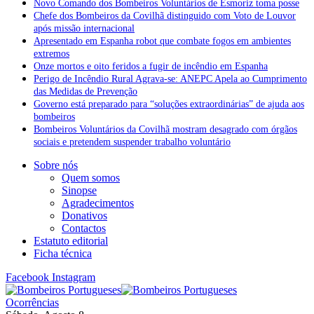
Novo Comando dos Bombeiros Voluntários de Esmoriz toma posse
Chefe dos Bombeiros da Covilhã distinguido com Voto de Louvor
após missão internacional
Apresentado em Espanha robot que combate fogos em ambientes
extremos
Onze mortos e oito feridos a fugir de incêndio em Espanha
Perigo de Incêndio Rural Agrava-se: ANEPC Apela ao Cumprimento
das Medidas de Prevenção
Governo está preparado para “soluções extraordinárias” de ajuda aos
bombeiros
Bombeiros Voluntários da Covilhã mostram desagrado com órgãos
sociais e pretendem suspender trabalho voluntário
Sobre nós
Quem somos
Sinopse
Agradecimentos
Donativos
Contactos
Estatuto editorial
Ficha técnica
Facebook
Instagram
Ocorrências