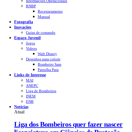
Informações Operacionais
RNBP
Recenseamento
Manual
Fotografia
Inovações
Guias de comando
Espaço Juvenil
Jogos
Videos
Walt Disney
Desenhos para colorir
Bombeiro Sam
Patrulha Pata
Links de Interesse
MAI
ANEPC
Liga de Bombeiros
INEM
ENB
Notícias
Atual
Liga dos Bombeiros quer fazer nascer