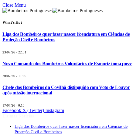
Close Menu
What's Hot
Liga dos Bombeiros quer fazer nascer licenciatura em Ciências de
Proteção Civil e Bombeiros
23/07/26 - 22:31
Novo Comando dos Bombeiros Voluntários de Esmoriz toma posse
20/07/26 - 11:09
Chefe dos Bombeiros da Covilhã distinguido com Voto de Louvor
após missão internacional
17/07/26 - 0:13
Facebook
X (Twitter)
Instagram
Últimas Notícias
Liga dos Bombeiros quer fazer nascer licenciatura em Ciências de
Proteção Civil e Bombeiros