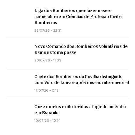
Liga dos Bombeiros quer fazer nascer
licenciatura em Ciências de Proteção Civil e
Bombeiros
23/07/26 - 22:31
Novo Comando dos Bombeiros Voluntários de
Esmoriz toma posse
20/07/26 - 11:09
Chefe dos Bombeiros da Covilhã distinguido
com Voto de Louvor após missão internacional
17/07/26 - 0:13
Onze mortos e oito feridos a fugir de incêndio
em Espanha
10/07/26 - 10:14