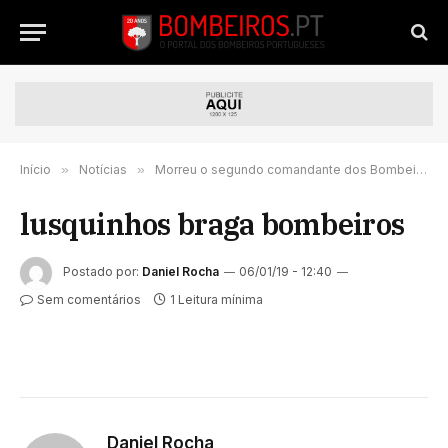
Início
»
Notícias
»
Morreu o segundo comandante dos Bombeiros de Braga
lusquinhos braga bombeiros
Postado por:
Daniel Rocha
06/01/19 - 12:40
Sem comentários
1 Leitura mínima
Daniel Rocha