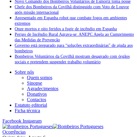
Novo Comando dos Bombeiros Voluntários de Esmoriz toma posse
Chefe dos Bombeiros da Covilhã distinguido com Voto de Louvor
após missão internacional
Apresentado em Espanha robot que combate fogos em ambientes
extremos
Onze mortos e oito feridos a fugir de incêndio em Espanha
Perigo de Incêndio Rural Agrava-se: ANEPC Apela ao Cumprimento
das Medidas de Prevenção
Governo está preparado para “soluções extraordinárias” de ajuda aos
bombeiros
Bombeiros Voluntários da Covilhã mostram desagrado com órgãos
sociais e pretendem suspender trabalho voluntário
Sobre nós
Quem somos
Sinopse
Agradecimentos
Donativos
Contactos
Estatuto editorial
Ficha técnica
Facebook
Instagram
Ocorrências