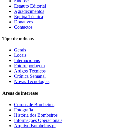
Sinopse
Estatuto Editorial
Agradecimentos
Equipa Técnica
Donativos
Contactos
Tipo de notícias
Gerais
Locais
Internacionais
Fotorreportagem
Artigos Técnicos
Crónica Semanal
Novas Tecnologias
Áreas de interesse
Corpos de Bombeiros
Fotografia
História dos Bombeiros
Informações Operacionais
Arquivo Bombeiros.pt