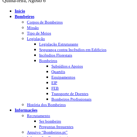
Quinta-feira, Agosto 6
Início
Bombeiros
Corpos de Bombeiros
Missão
Tipo de Meios
Legislação
Legislação Estruturante
Segurança contra Incêndios em Edificios
Incêndios Florestais
Bombeiros
Subsídios e Apoios
Quartéis
Equipamentos
EIP
FEB
Transporte de Doentes
Bombeiros Profissionais
História dos Bombeiros
Informações
Recrutamento
Ser bombeiro
Perguntas frequentes
Arquivo “Bombeiros.pt”