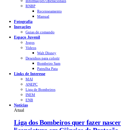
Informações Operacionais
RNBP
Recenseamento
Manual
Fotografia
Inovações
Guias de comando
Espaço Juvenil
Jogos
Videos
Walt Disney
Desenhos para colorir
Bombeiro Sam
Patrulha Pata
Links de Interesse
MAI
ANEPC
Liga de Bombeiros
INEM
ENB
Notícias
Atual
Liga dos Bombeiros quer fazer nascer