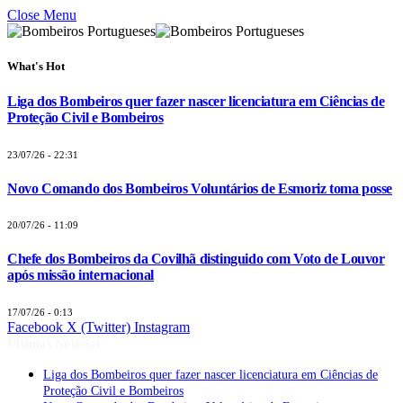
Close Menu
What's Hot
Liga dos Bombeiros quer fazer nascer licenciatura em Ciências de
Proteção Civil e Bombeiros
23/07/26 - 22:31
Novo Comando dos Bombeiros Voluntários de Esmoriz toma posse
20/07/26 - 11:09
Chefe dos Bombeiros da Covilhã distinguido com Voto de Louvor
após missão internacional
17/07/26 - 0:13
Facebook
X (Twitter)
Instagram
Últimas Notícias
Liga dos Bombeiros quer fazer nascer licenciatura em Ciências de
Proteção Civil e Bombeiros