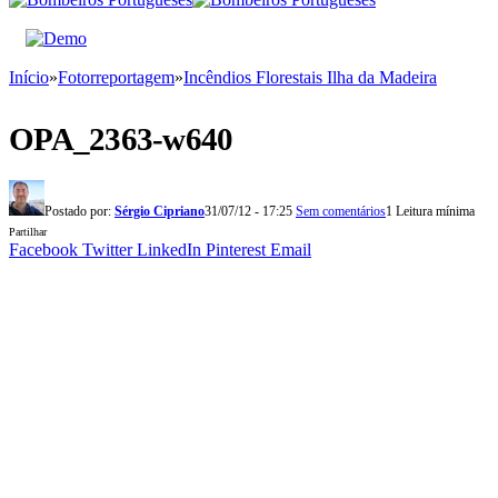
Início
»
Fotorreportagem
»
Incêndios Florestais Ilha da Madeira
OPA_2363-w640
Postado por:
Sérgio Cipriano
31/07/12 - 17:25
Sem comentários
1 Leitura mínima
Partilhar
Facebook
Twitter
LinkedIn
Pinterest
Email