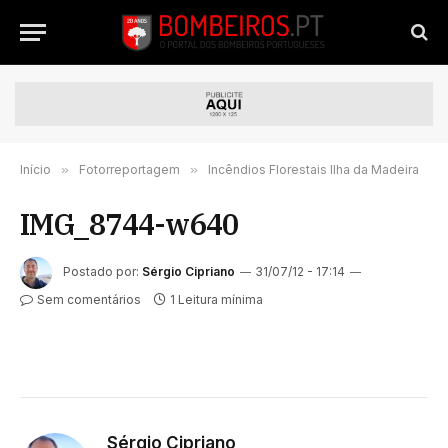
Início
»
Fotorreportagem
»
Incêndios Florestais Ilha da Madeira
IMG_8744-w640
Postado por:
Sérgio Cipriano
31/07/12 - 17:14
Sem comentários
1 Leitura mínima
Sérgio Cipriano