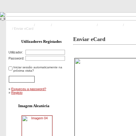
Pagina Principal
/
Incêndios
/
Incêndios Florestais e Rurais
/
Incêndio Granja
/
Image
113
/ Enviar eCard
Enviar eCard
Utilizadores Registados
Imagem 113
Utilizador:
Password:
Iniciar sessão automaticamente na
próxima visita?
»
Esqueceu a password?
»
Registo
Imagem Aleatória