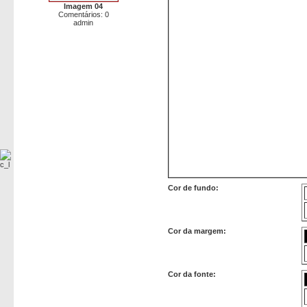
Imagem 04
Comentários: 0
admin
Cor de fundo:
Cor da margem:
Cor da fonte: