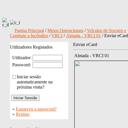
Pagina Principal
/
Meios Operacionais
/
Veículos de Socorro e
Combate a Incêndios
/
VRCI
/
Almada - VRCI 01
/ Enviar eCar
Enviar eCard
Utilizadores Registados
Almada - VRCI 01
Utilizador:
Password:
Iniciar sessão
automaticamente na
próxima visita?
»
Esqueceu a password?
»
Registo