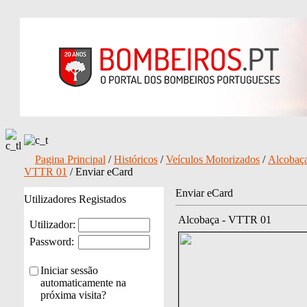
Pagina Principal
/
Históricos
/
Veículos Motorizados
/
Alcobaça
VTTR 01
/ Enviar eCard
Enviar eCard
Utilizadores Registados
Alcobaça - VTTR 01
Utilizador:
Password:
Iniciar sessão
automaticamente na
próxima visita?