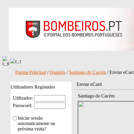
Pagina Principal
/
Quarteis
/
Santiago do Cacém
/ Enviar eCar
Enviar eCard
Utilizadores Registados
Santiago do Cacém
Utilizador:
Password:
Iniciar sessão
automaticamente na
próxima visita?