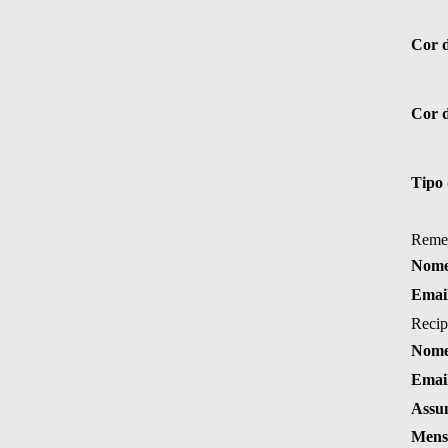
Cor 
Cor d
Tipo 
Reme
Nome
Emai
Recip
Nome
Emai
Assu
Mens