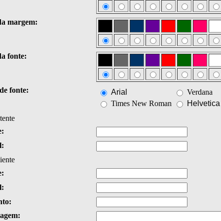
da margem:
a fonte:
de fonte:
Arial
Verdana
Times New Roman
Helvetica
tente
:
l:
iente
:
l:
nto:
agem: