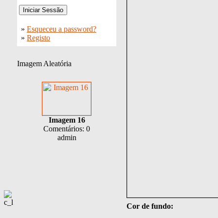
»
Esqueceu a password?
»
Registo
Imagem Aleatória
Imagem 16
Comentários: 0
admin
Cor de fundo: