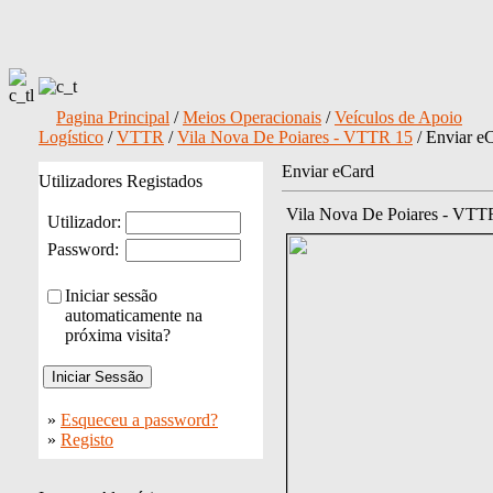
Pagina Principal
/
Meios Operacionais
/
Veículos de Apoio
Logístico
/
VTTR
/
Vila Nova De Poiares - VTTR 15
/ Enviar e
Enviar eCard
Utilizadores Registados
Vila Nova De Poiares - VTT
Utilizador:
Password:
Iniciar sessão
automaticamente na
próxima visita?
»
Esqueceu a password?
»
Registo