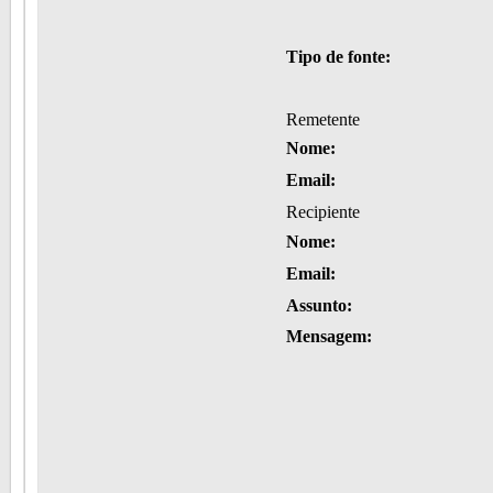
Tipo de fonte:
Remetente
Nome:
Email:
Recipiente
Nome:
Email:
Assunto:
Mensagem: