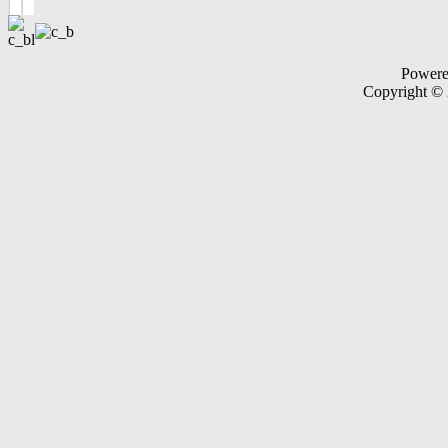
Power
Copyright ©