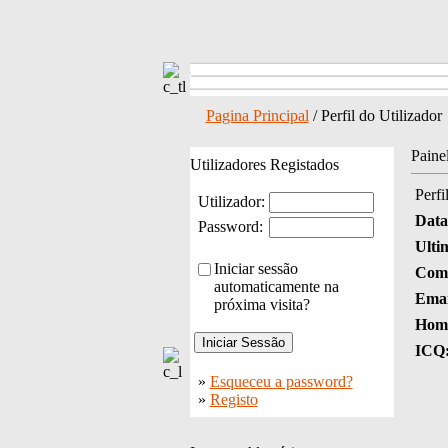
Pagina Principal
/ Perfil do Utilizador
Paine
Utilizadores Registados
Perfi
Utilizador:
Data
Password:
Ulti
Iniciar sessão
Come
automaticamente na
Emai
próxima visita?
Hom
ICQ
»
Esqueceu a password?
»
Registo