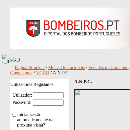
Pagina Principal
/
Meios Operacionais
/
Veículos de Comando
Operacional
/
VGEO
/ A.N.P.C.
A.N.P.C.
Utilizadores Registados
Utilizador:
Password:
Iniciar sessão
automaticamente na
próxima visita?