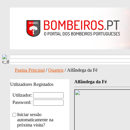
Pagina Principal
/
Quarteis
/ Alfândega da Fé
Alfândega da Fé
Utilizadores Registados
Utilizador:
Password:
Iniciar sessão
automaticamente na
próxima visita?