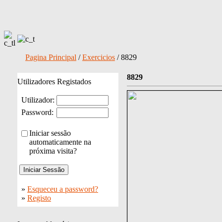
Pagina Principal
/
Exercicios
/ 8829
8829
Utilizadores Registados
Utilizador:
Password:
Iniciar sessão
automaticamente na
próxima visita?
»
Esqueceu a password?
»
Registo