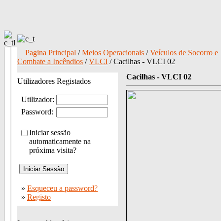
Pagina Principal
/
Meios Operacionais
/
Veículos de Socorro e
Combate a Incêndios
/
VLCI
/ Cacilhas - VLCI 02
Cacilhas - VLCI 02
Utilizadores Registados
Utilizador:
Password:
Iniciar sessão
automaticamente na
próxima visita?
»
Esqueceu a password?
»
Registo