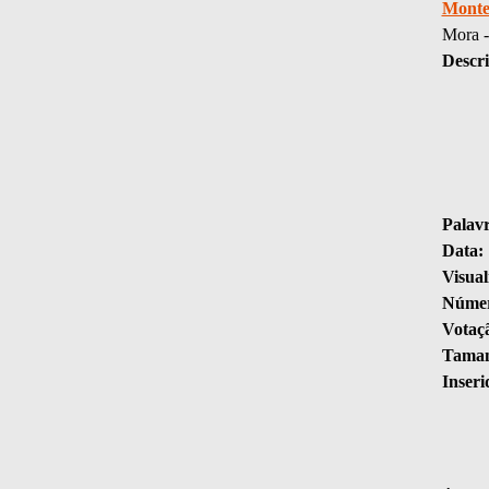
Monte
Mora 
Descri
Palav
Data:
Visual
Númer
Votaç
Taman
Inseri