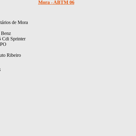
Mora - ABTM 06
tários de Mora
 Benz
 Cdi Sprinter
-PO
to Ribeiro
3