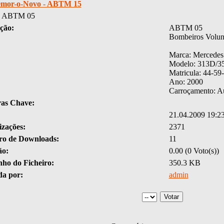
mor-o-Novo - ABTM 15
- ABTM 05
ção:
ABTM 05
Bombeiros Volun
Marca: Mercedes
Modelo: 313D/35
Matricula: 44-59
Ano: 2000
Carroçamento: Au
ras Chave:
21.04.2009 19:2
izações:
2371
o de Downloads:
11
ão:
0.00 (0 Voto(s))
ho do Ficheiro:
350.3 KB
da por:
admin