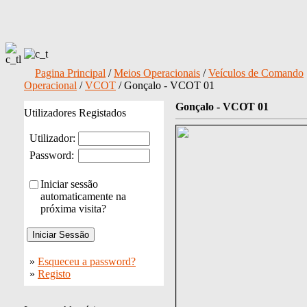
Pagina Principal
/
Meios Operacionais
/
Veículos de Comando
Operacional
/
VCOT
/ Gonçalo - VCOT 01
Gonçalo - VCOT 01
Utilizadores Registados
Utilizador:
Password:
Iniciar sessão
automaticamente na
próxima visita?
»
Esqueceu a password?
»
Registo