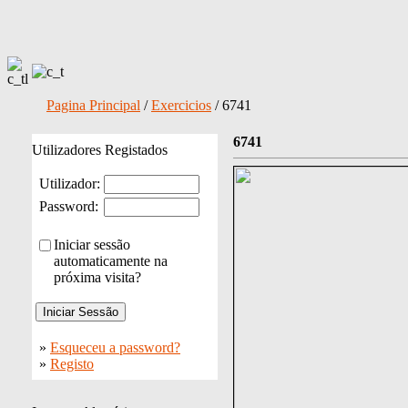
Pagina Principal
/
Exercicios
/ 6741
6741
Utilizadores Registados
Utilizador:
Password:
Iniciar sessão
automaticamente na
próxima visita?
»
Esqueceu a password?
»
Registo