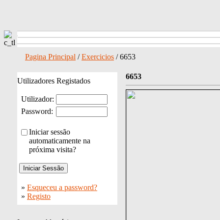
Pagina Principal
/
Exercicios
/ 6653
6653
Utilizadores Registados
Utilizador:
Password:
Iniciar sessão
automaticamente na
próxima visita?
»
Esqueceu a password?
»
Registo