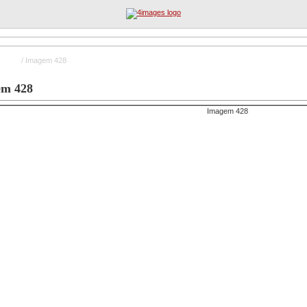
Rurais
/ Imagem 428
Registo
Procura Avançada
em 428