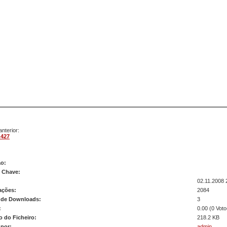
nterior:
 427
m 428
ão:
s Chave:
02.11.2008 
ações:
2084
de Downloads:
3
:
0.00 (0 Voto
 do Ficheiro:
218.2 KB
 por:
admin