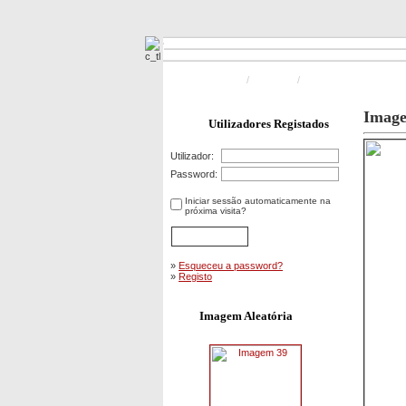
Pagina Principal
/
Incêndios
/
Incêndios Florestais e 
Imag
Utilizadores Registados
Utilizador:
Password:
Iniciar sessão automaticamente na
próxima visita?
»
Esqueceu a password?
»
Registo
Imagem Aleatória