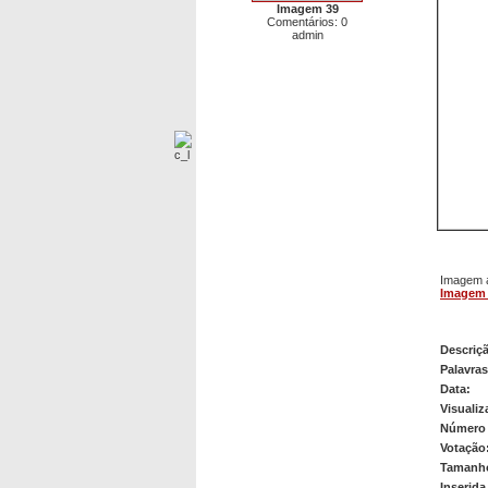
Imagem 39
Comentários: 0
admin
Imagem a
Imagem
Image
Descriç
Palavra
Data:
Visualiz
Número 
Votação
Tamanho
Inserida