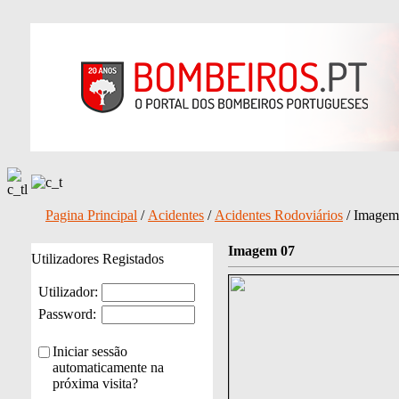
Pagina Principal
/
Acidentes
/
Acidentes Rodoviários
/ Imagem
Imagem 07
Utilizadores Registados
Utilizador:
Password:
Iniciar sessão
automaticamente na
próxima visita?