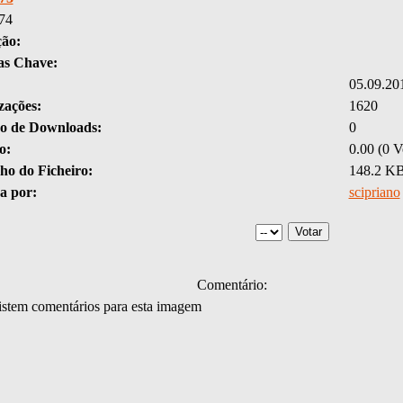
74
ção:
as Chave:
05.09.20
zações:
1620
 de Downloads:
0
o:
0.00 (0 V
o do Ficheiro:
148.2 K
a por:
scipriano
Comentário:
stem comentários para esta imagem