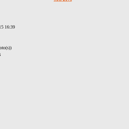
15 16:39
oto(s))
B