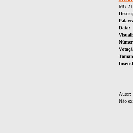
MG 21
Descri
Palavr
Data:
Visuali
Número
Votaçã
Tamanh
Inserid
Autor:
Não exi