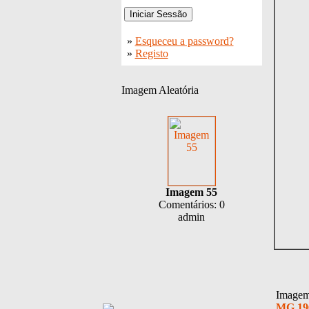
»
Esqueceu a password?
»
Registo
Imagem Aleatória
Imagem 55
Comentários: 0
admin
Imagem 
MG 19