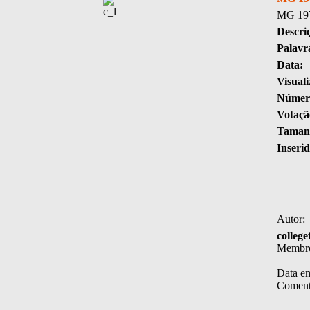
MG 19
Descri
Palavr
Data:
Visuali
Número
Votaçã
Tamanh
Inserid
Autor:
college
Membr
Data em
Coment