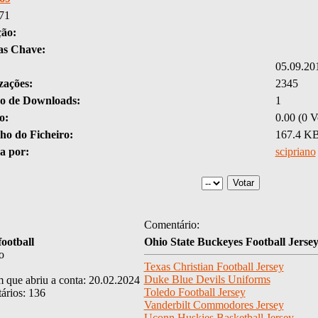
71
ção:
as Chave:
05.09.20
zações:
2345
 de Downloads:
1
o:
0.00 (0 V
o do Ficheiro:
167.4 K
a por:
scipriano
Comentário:
football
Ohio State Buckeyes Football Jerse
o
Texas Christian Football Jersey
Duke Blue Devils Uniforms
 que abriu a conta: 20.02.2024
Toledo Football Jersey
ários: 136
Vanderbilt Commodores Jersey
Uconn Huskies Basketball Jersey