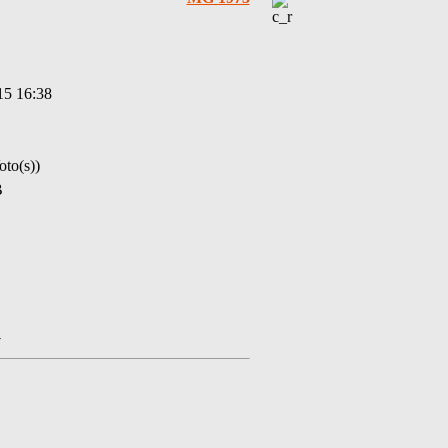
15 16:38
oto(s))
B
y