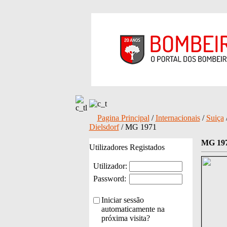
Pagina Principal
/
Internacionais
/
Suiça
Dielsdorf
/ MG 1971
MG 19
Utilizadores Registados
Utilizador:
Password:
Iniciar sessão
automaticamente na
próxima visita?