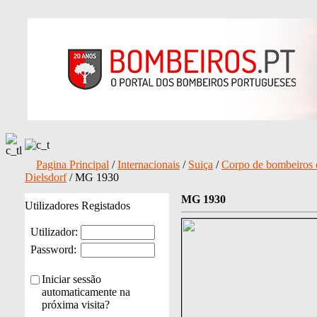
Pagina Principal
/
Internacionais
/
Suiça
/
Corpo de bombeiros 
Dielsdorf
/ MG 1930
MG 1930
Utilizadores Registados
Utilizador:
Password:
Iniciar sessão
automaticamente na
próxima visita?