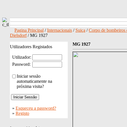
Pagina Principal
/
Internacionais
/
Suiça
/
Corpo de bombeiros 
Dielsdorf
/ MG 1927
MG 1927
Utilizadores Registados
Utilizador:
Password:
Iniciar sessão
automaticamente na
próxima visita?
»
Esqueceu a password?
»
Registo