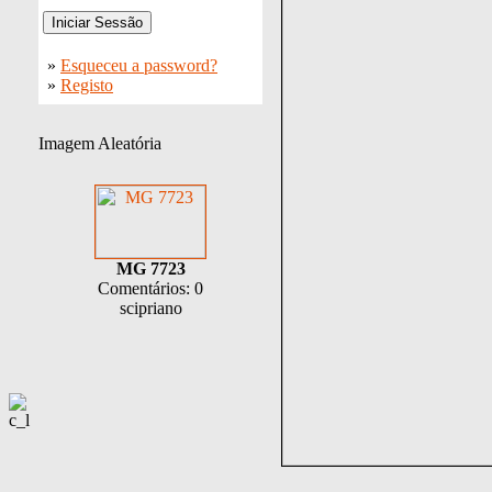
»
Esqueceu a password?
»
Registo
Imagem Aleatória
MG 7723
Comentários: 0
scipriano