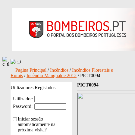
Pagina Principal
/
Incêndios
/
Incêndios Florestais e
Rurais
/
Incêndio Mangualde 2012
/ PICT0094
PICT0094
Utilizadores Registados
Utilizador:
Password:
Iniciar sessão
automaticamente na
próxima visita?