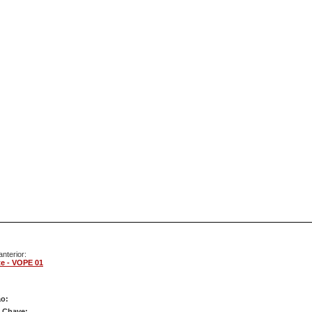
nterior:
e - VOPE 01
te - VOPE 02
ão:
s Chave: