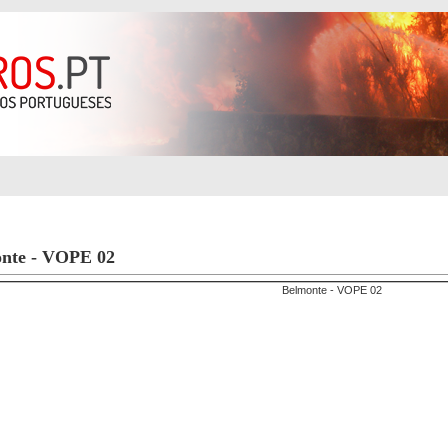
ra Operações
Registo
Procura Avançada
nte - VOPE 02