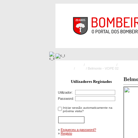
Pagina Principal
/
Meios Operacionais
/
Veículos pa
Específicas
/
VOPE
/ Belmonte - VOPE 02
Belmo
Utilizadores Registados
Utilizador:
Password:
Iniciar sessão automaticamente na
próxima visita?
»
Esqueceu a password?
»
Registo