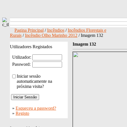
Pagina Principal
/
Incêndios
/
Incêndios Florestais e
Rurais
/
Incêndio Olho Marinho 2012
/ Imagem 132
Imagem 132
Utilizadores Registados
Utilizador:
Password:
Iniciar sessão
automaticamente na
próxima visita?
»
Esqueceu a password?
»
Registo