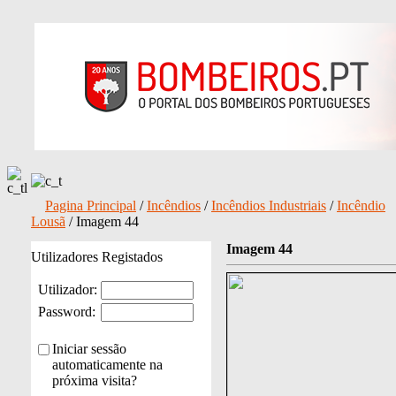
Pagina Principal
/
Incêndios
/
Incêndios Industriais
/
Incêndio
Lousã
/ Imagem 44
Imagem 44
Utilizadores Registados
Utilizador:
Password:
Iniciar sessão
automaticamente na
próxima visita?