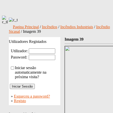
Pagina Principal
/
Incêndios
/
Incêndios Industriais
/
Incêndio
Sicasal
/ Imagem 39
Imagem 39
Utilizadores Registados
Utilizador:
Password:
Iniciar sessão
automaticamente na
próxima visita?
»
Esqueceu a password?
»
Registo