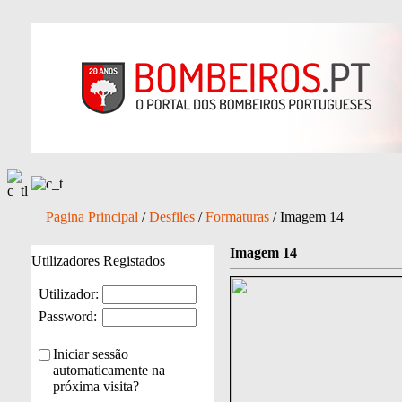
Pagina Principal
/
Desfiles
/
Formaturas
/ Imagem 14
Imagem 14
Utilizadores Registados
Utilizador:
Password:
Iniciar sessão
automaticamente na
próxima visita?