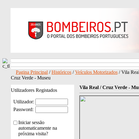
Pagina Principal
/
Históricos
/
Veículos Motorizados
/ Vila Real
Cruz Verde - Museu
Vila Real / Cruz Verde - Mu
Utilizadores Registados
Utilizador:
Password:
Iniciar sessão
automaticamente na
próxima visita?